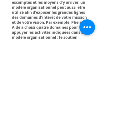
escomptés et les moyens d’y arriver, un
modèle organisationnel peut aussi être
utilisé afin d’exposer les grandes lignes
des domaines d’intérêt de votre mission
et de votre vision. Par exemple, Phelps
Aide a choisi quatre domaines pour
appuyer les activités indiquées dans son
modèle organisationnel : le soutien
éducatif, le soutien professionnel, le
perfectionnement personnel, et la
promotion.
Soutien éducatif
objectif à long terme permettant à
la population ciblée de réaliser
avec succès les transitions en
éducation.