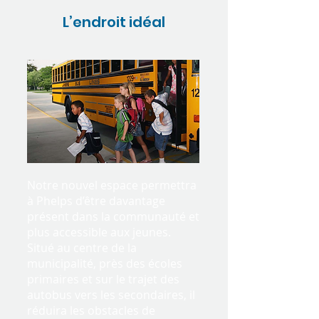
L’endroit idéal
Notre nouvel espace permettra
à Phelps d’être davantage
présent dans la communauté et
plus accessible aux jeunes.
Situé au centre de la
municipalité, près des écoles
primaires et sur le trajet des
autobus vers les secondaires, il
réduira les obstacles de