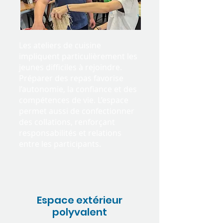
Les ateliers de cuisine
impliquent particulièrement les
jeunes difficiles à rejoindre.
Préparer des repas favorise
l’autonomie, la confiance et des
compétences de vie. L’espace
permet aussi de confectionner
des collations, renforçant
responsabilités et relations
entre les participants.
Espace extérieur
polyvalent