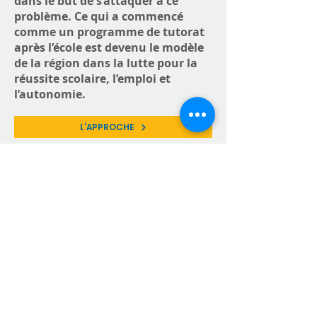
dans le but de s’attaquer à ce
problème. Ce qui a commencé
comme un programme de tutorat
après l’école est devenu le modèle
de la région dans la lutte pour la
réussite scolaire, l’emploi et
l’autonomie.
L'APPROCHE
Témoignages
"Les élèves provenant de
Stanstead ont
longtemps été
stigmatisés à l'intérieur
de l'école Galt. Le but de
Phelps Aide est d'éveiller
un intérêt pour
l'apprentissage et
d'encourager les élèves à