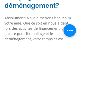
déménagement?
Absolument! Nous aimerions beaucoup 
votre aide. Que ce soit en nous aidant 
lors des activités de financement, ou 
encore pour l’emballage et le 
déménagement, votre temps et vos 
efforts sont précieux. Contactez-nous à 
phelpshelps.ca/volunteer
 pour connaître 
les opportunités de bénévolat.
Comment puis-je 
rester informé(e) de 
la campagne et du 
déménagement?
Pour rester à l’affût suivez-nous sur 
Facebook
 ou 
Instagram
 et abonnez-vous 