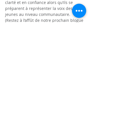
clarté et en confiance alors qu’ils se 
préparent à représenter la voix des 
jeunes au niveau communautaire. 
(Restez à l’affût de notre prochain blogue 
pour en savoir plus sur leur 
présentation!)
Alors que la retraite tirait à sa fin, elle a 
rappelé l’importance du leadership 
jeunesse lorsqu’il est soutenu, encouragé 
et qu’on lui donne l’espace pour grandir. 
Grâce à leur engagement et à leur 
collaboration, le Comité de leadership 
jeunesse de Phelps continue de jouer un 
rôle essentiel dans le renforcement des 
liens entre les jeunes et la communauté 
élargie.
Poursuivez votre lecture avec la partie 2 
de notre mise à jour sur le leadership 
jeunesse! 